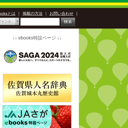
booksとは
｜
掲載の方法
｜
お問い合わせ
｜
ジャンル
↓↓ ebooks特設ページ ↓↓