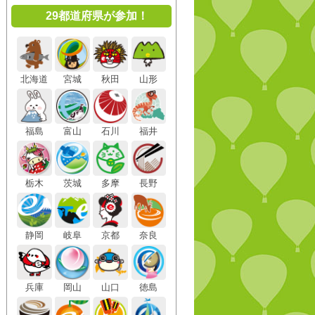
29都道府県が参加！
北海道
宮城
秋田
山形
福島
富山
石川
福井
栃木
茨城
多摩
長野
静岡
岐阜
京都
奈良
兵庫
岡山
山口
徳島