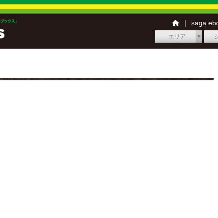
｜
saga e
エリア