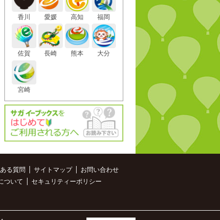
香川
愛媛
高知
福岡
佐賀
長崎
熊本
大分
宮崎
ある質問
サイトマップ
お問い合わせ
について
セキュリティーポリシー