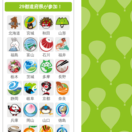
29都道府県が参加！
北海道
宮城
秋田
山形
福島
富山
石川
福井
栃木
茨城
多摩
長野
静岡
岐阜
京都
奈良
兵庫
岡山
山口
徳島