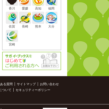
香川
愛媛
高知
福岡
佐賀
長崎
熊本
大分
宮崎
ある質問
サイトマップ
お問い合わせ
について
セキュリティーポリシー