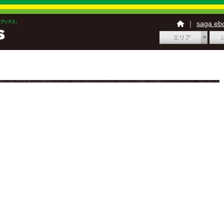
｜
saga e
エリア