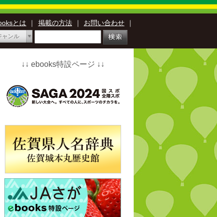
booksとは
｜
掲載の方法
｜
お問い合わせ
｜
ジャンル
↓↓ ebooks特設ページ ↓↓