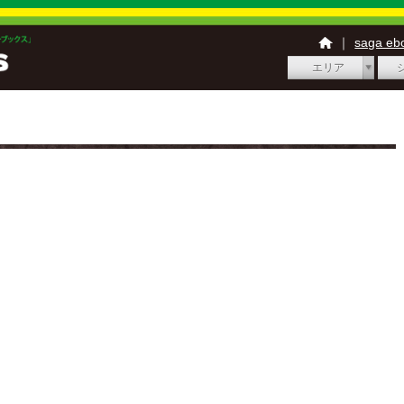
｜
saga e
エリア