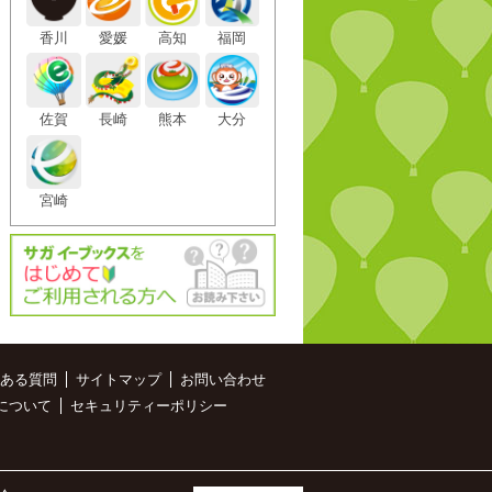
香川
愛媛
高知
福岡
佐賀
長崎
熊本
大分
宮崎
ある質問
サイトマップ
お問い合わせ
について
セキュリティーポリシー