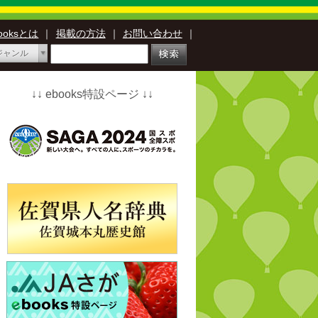
booksとは
｜
掲載の方法
｜
お問い合わせ
｜
ジャンル
↓↓ ebooks特設ページ ↓↓