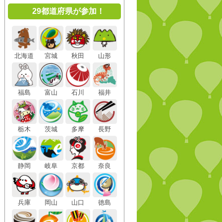
29都道府県が参加！
北海道
宮城
秋田
山形
福島
富山
石川
福井
栃木
茨城
多摩
長野
静岡
岐阜
京都
奈良
兵庫
岡山
山口
徳島