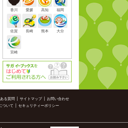
香川
愛媛
高知
福岡
佐賀
長崎
熊本
大分
宮崎
ある質問
サイトマップ
お問い合わせ
について
セキュリティーポリシー