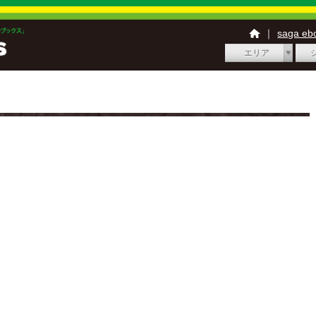
｜
saga e
エリア