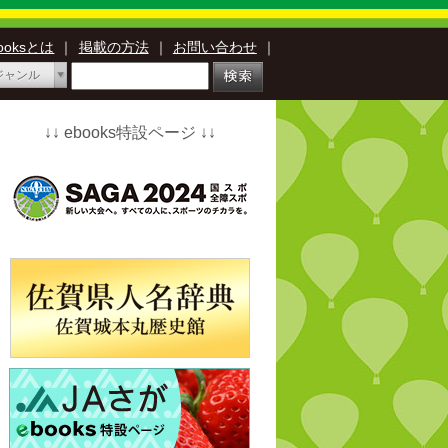
booksとは
｜
掲載の方法
｜
お問い合わせ
｜
ジャンル
↓↓ ebooks特設ページ ↓↓