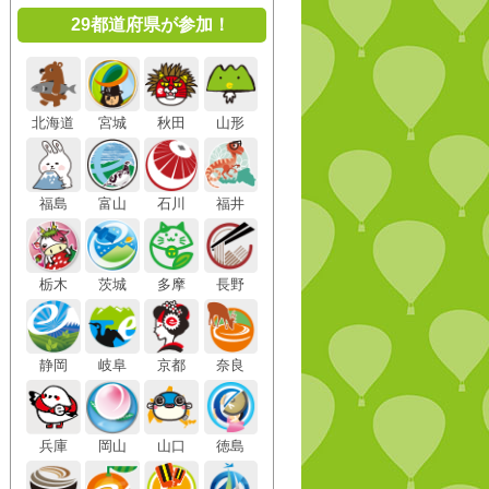
29都道府県が参加！
北海道
宮城
秋田
山形
福島
富山
石川
福井
栃木
茨城
多摩
長野
静岡
岐阜
京都
奈良
兵庫
岡山
山口
徳島