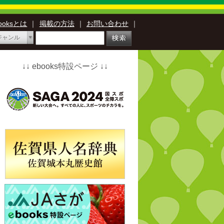
booksとは
｜
掲載の方法
｜
お問い合わせ
｜
ジャンル
↓↓ ebooks特設ページ ↓↓