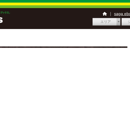
｜
saga e
エリア