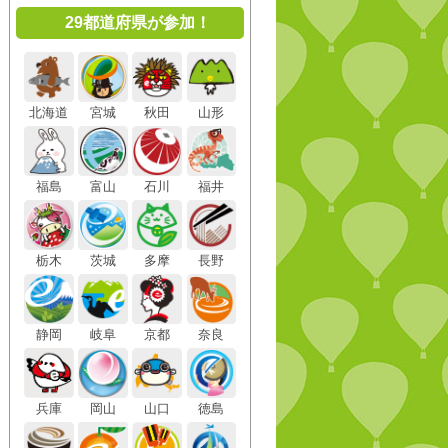
29都道府県が参加！
北海道
宮城
秋田
山形
福島
富山
石川
福井
栃木
茨城
多摩
長野
静岡
岐阜
京都
奈良
兵庫
岡山
山口
徳島