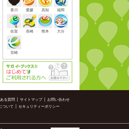
香川
愛媛
高知
福岡
佐賀
長崎
熊本
大分
宮崎
ある質問
サイトマップ
お問い合わせ
について
セキュリティーポリシー