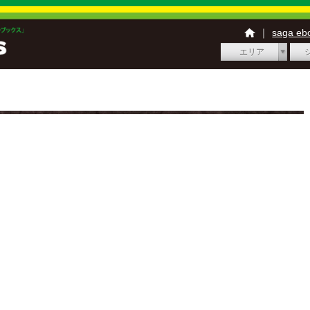
｜
saga e
エリア