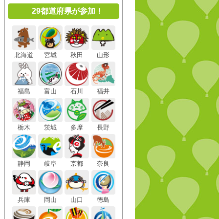
29都道府県が参加！
北海道
宮城
秋田
山形
福島
富山
石川
福井
栃木
茨城
多摩
長野
静岡
岐阜
京都
奈良
兵庫
岡山
山口
徳島