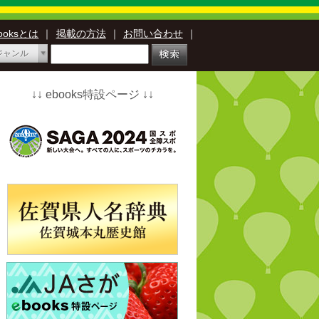
booksとは
｜
掲載の方法
｜
お問い合わせ
｜
ジャンル
↓↓ ebooks特設ページ ↓↓