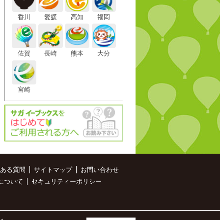
香川
愛媛
高知
福岡
佐賀
長崎
熊本
大分
宮崎
ある質問
サイトマップ
お問い合わせ
について
セキュリティーポリシー