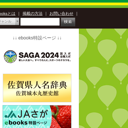
booksとは
｜
掲載の方法
｜
お問い合わせ
｜
ジャンル
↓↓ ebooks特設ページ ↓↓