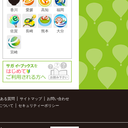
香川
愛媛
高知
福岡
佐賀
長崎
熊本
大分
宮崎
ある質問
サイトマップ
お問い合わせ
について
セキュリティーポリシー