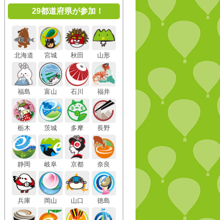
29都道府県が参加！
北海道
宮城
秋田
山形
福島
富山
石川
福井
栃木
茨城
多摩
長野
静岡
岐阜
京都
奈良
兵庫
岡山
山口
徳島