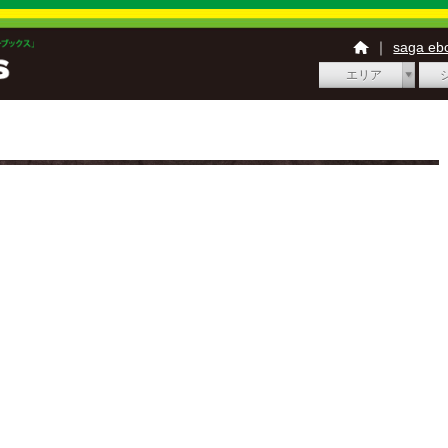
｜
saga e
エリア