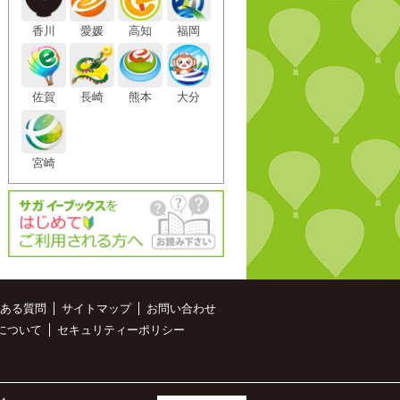
香川
愛媛
高知
福岡
佐賀
長崎
熊本
大分
宮崎
ある質問
サイトマップ
お問い合わせ
について
セキュリティーポリシー