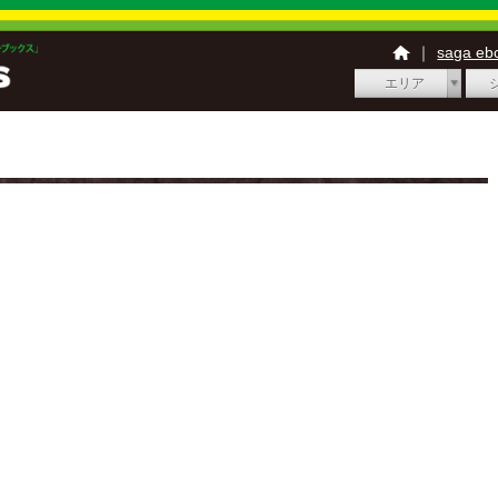
｜
saga e
エリア