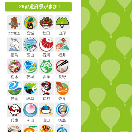
29都道府県が参加！
北海道
宮城
秋田
山形
福島
富山
石川
福井
栃木
茨城
多摩
長野
静岡
岐阜
京都
奈良
兵庫
岡山
山口
徳島