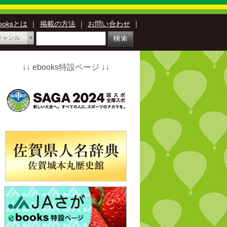
booksとは
｜
掲載の方法
｜
お問い合わせ
｜
ジャンル
↓↓ ebooks特設ページ ↓↓