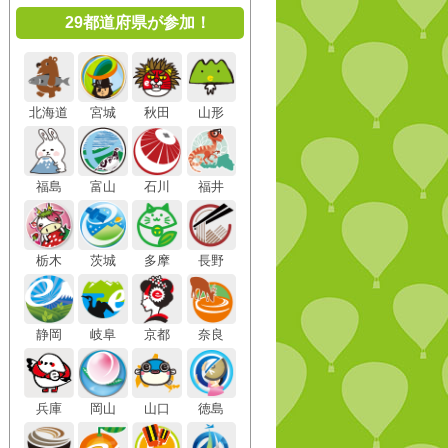
29都道府県が参加！
北海道
宮城
秋田
山形
福島
富山
石川
福井
栃木
茨城
多摩
長野
静岡
岐阜
京都
奈良
兵庫
岡山
山口
徳島