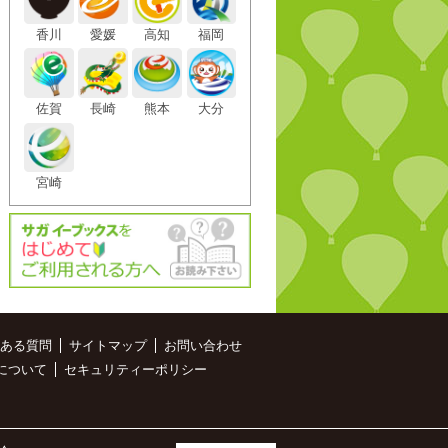
香川
愛媛
高知
福岡
佐賀
長崎
熊本
大分
宮崎
ある質問
サイトマップ
お問い合わせ
について
セキュリティーポリシー