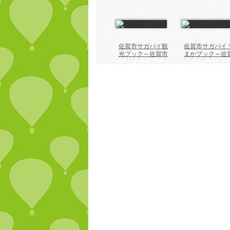
佐賀市サガバイ観
佐賀市サガバイ
光ブック～佐賀市
まかブック～佐
観光読本～2022年
市飲食読本～202
版
年版