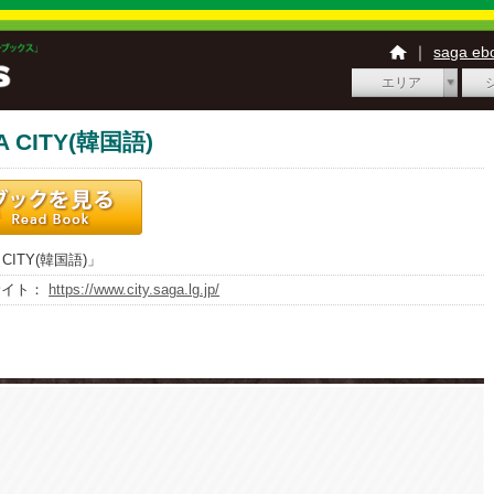
｜
saga e
エリア
A CITY(韓国語)
 CITY(韓国語)」
サイト：
https://www.city.saga.lg.jp/