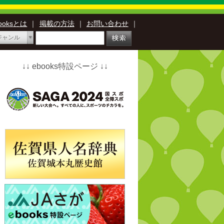
booksとは
｜
掲載の方法
｜
お問い合わせ
｜
ジャンル
↓↓ ebooks特設ページ ↓↓