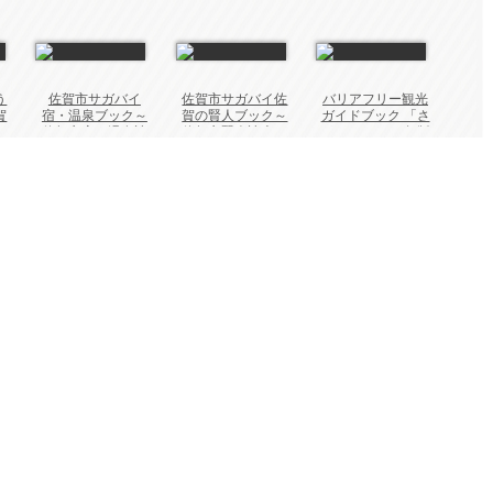
う
佐賀市サガバイ
佐賀市サガバイ佐
バリアフリー観光
賀
宿・温泉ブック～
賀の賢人ブック～
ガイドブック 「さ
2
佐賀市宿・温泉読
佐賀市賢人読本～
がふり」2019年版
本～2022年版
2021年版