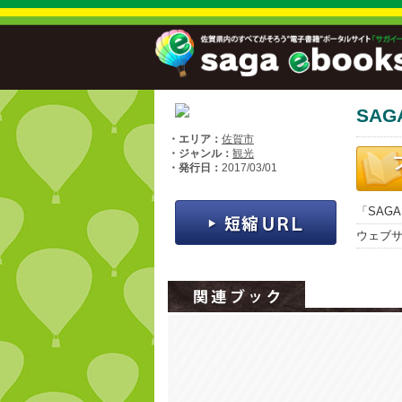
SAG
・エリア：
佐賀市
・ジャンル：
観光
・発行日：
2017/03/01
「SAGA
ウェブ