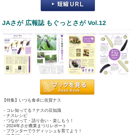
JAさが 広報誌 もぐっとさが Vol.12
運営：福博印刷
saga ebooksとは
運営会社
ご利用ガイド
【特集】いつも食卓に佐賀ナス
よくある質問
・コレ知ってる？ナスの豆知識
・ナスレシピ
サイトマップ
・つながって・語り合い・楽しもう！
・2024年さが農業まつりレポート
お問い合わせ
・プランターでラディッシュを育てよう！