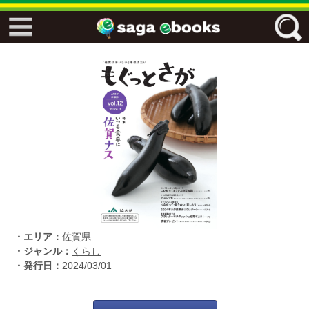
↓↓ ebooks特設ページ ↓↓
フリーワード
ジャンル
エリア
・エリア：
佐賀県
キーワード
↓↓ ebooks専用本棚 ↓↓
・ジャンル：
くらし
・発行日：
2024/03/01
佐賀ワード