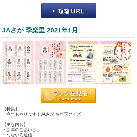
JAさが 季楽里 2021年1月
運営：福博印刷
saga ebooksとは
運営会社
ご利用ガイド
【特集】
よくある質問
今年もやります！JAさが お年玉クイズ
サイトマップ
【主な内容】
・新年のごあいさつ
お問い合わせ
・なないろ通信