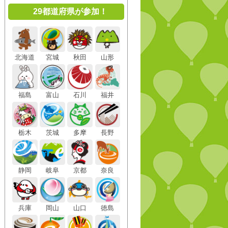
29都道府県が参加！
北海道
宮城
秋田
山形
福島
富山
石川
福井
栃木
茨城
多摩
長野
静岡
岐阜
京都
奈良
兵庫
岡山
山口
徳島