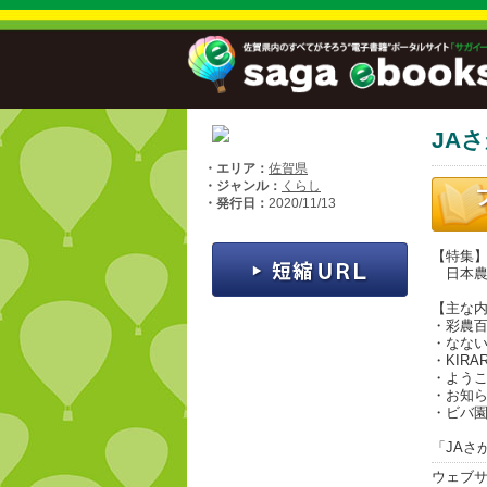
JAさ
・エリア：
佐賀県
・ジャンル：
くらし
・発行日：
2020/11/13
【特集
日本農
【主な
・彩農
・なな
・KIRA
・よう
・お知
・ビバ
「JAさが
ウェブ