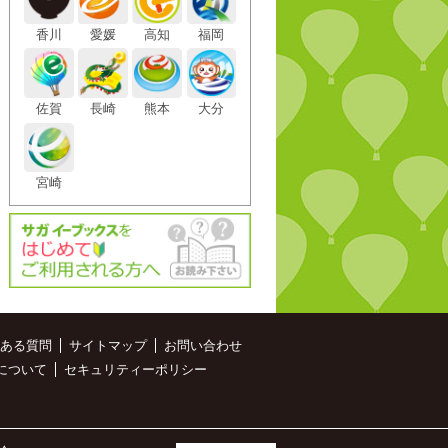
香川
愛媛
高知
福岡
佐賀
長崎
熊本
大分
宮崎
ある質問
サイトマップ
お問い合わせ
について
セキュリティーポリシー