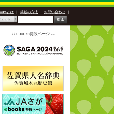
booksとは
｜
掲載の方法
｜
お問い合わせ
｜
ジャンル
↓↓ ebooks特設ページ ↓↓