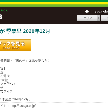
｜
saga e
エリア
が 季楽里 2020年12月
】
業新聞・『家の光』３誌を読もう！
内容】
百選
いろ通信
RI食堂
こそ支所へ！
らせ
園芸ライフ
 季楽里 2020年12月」
サイト：
http://jasaga.or.jp/