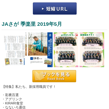
JAさが 季楽里 2019年5月
運営：福博印刷
saga ebooksとは
運営会社
ご利用ガイド
【特集】私たち、新採用職員です！
よくある質問
・彩農百選
サイトマップ
・アグリンク
・KIRARI食堂
お問い合わせ
・なないろ通信