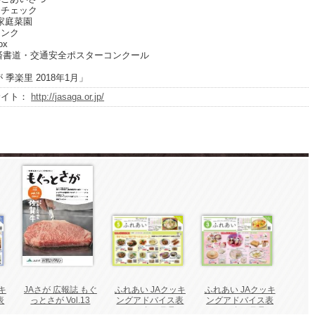
アチェック
s 家庭菜園
リンク
ox
済書道・交通安全ポスターコンクール
 季楽里 2018年1月」
サイト：
http://jasaga.or.jp/
キ
JAさが 広報誌 もぐ
ふれあい JAクッキ
ふれあい JAクッキ
表
っとさが Vol.13
ングアドバイス表
ングアドバイス表
2026年 5月号
2026年 3月号