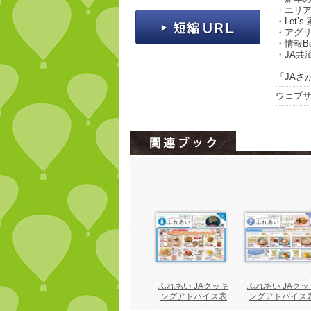
・エリ
・Let’
・アグ
・情報B
・JA共
「JAさが
ウェブ
ふれあい JAクッキ
ふれあい JAクッ
ングアドバイス表
ングアドバイス
2026年 8月号
2026年 7月号