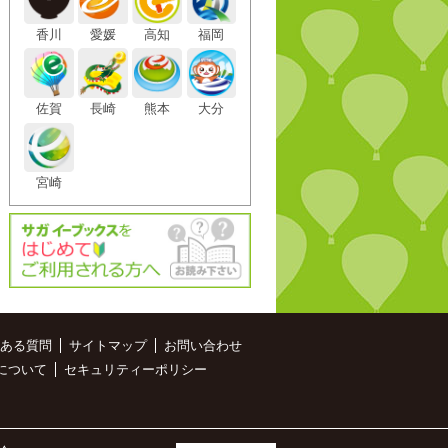
香川
愛媛
高知
福岡
佐賀
長崎
熊本
大分
宮崎
ある質問
サイトマップ
お問い合わせ
について
セキュリティーポリシー