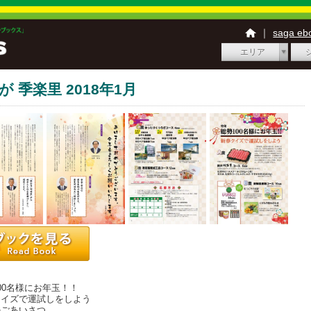
｜
saga e
エリア
が 季楽里 2018年1月
0名様にお年玉！！
イズで運試しをしよう
のごあいさつ