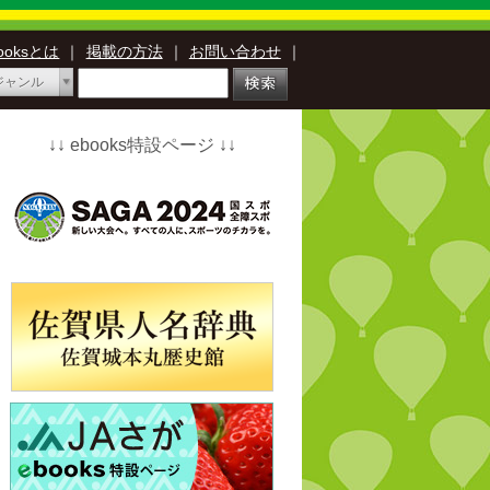
booksとは
｜
掲載の方法
｜
お問い合わせ
｜
ジャンル
↓↓ ebooks特設ページ ↓↓