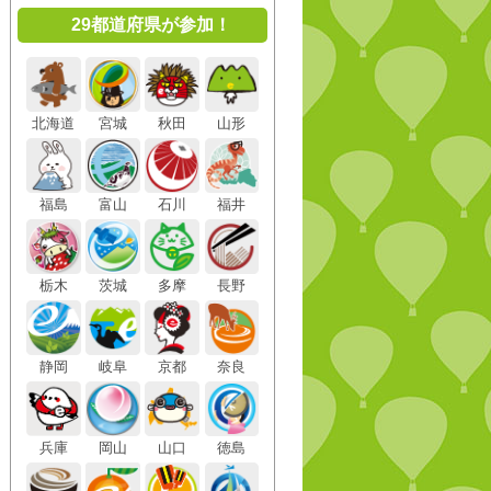
29都道府県が参加！
北海道
宮城
秋田
山形
福島
富山
石川
福井
栃木
茨城
多摩
長野
静岡
岐阜
京都
奈良
兵庫
岡山
山口
徳島