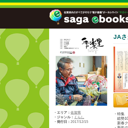
JAさ
・エリア：
佐賀県
・特集
・ジャンル：
くらし
総勢10
・発行日：
2017/12/15
新春ク
・新年