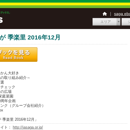
｜
saga e
エリア
が 季楽里 2016年12月
かん大好き
の取り組み紹介～
百選
アチェック
なの広場
s 家庭菜園
0周年企画
リンク（グループ会社紹介）
ox
 季楽里 2016年12月」
サイト：
http://jasaga.or.jp/