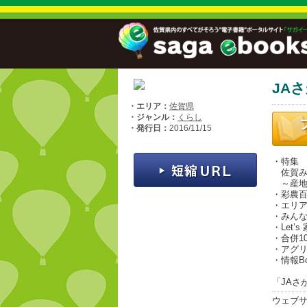
JAさ
・エリア：
佐賀県
・ジャンル：
くらし
・発行日：
2016/11/15
・特集
佐賀み
～産地
・彩農
・エリ
・みん
・Let’
・合併1
・アグ
・情報B
「JAさが
ウェブ