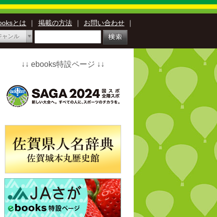
booksとは
｜
掲載の方法
｜
お問い合わせ
｜
ジャンル
↓↓ ebooks特設ページ ↓↓