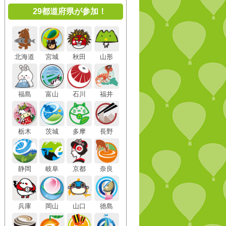
29都道府県が参加！
北海道
宮城
秋田
山形
福島
富山
石川
福井
栃木
茨城
多摩
長野
静岡
岐阜
京都
奈良
兵庫
岡山
山口
徳島