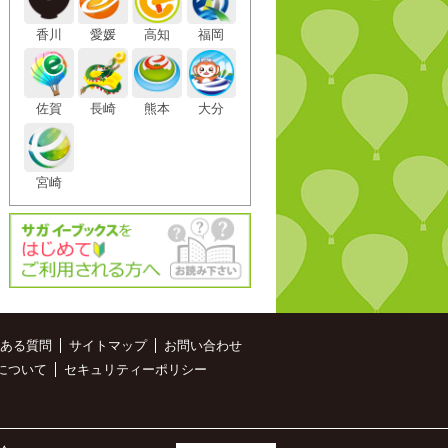
香川
愛媛
高知
福岡
佐賀
長崎
熊本
大分
宮崎
ある質問
サイトマップ
お問い合わせ
について
セキュリティーポリシー