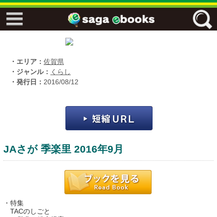
↓↓ ebooks特設ページ ↓↓
フリーワード
・エリア：
佐賀県
・ジャンル：
くらし
・発行日：
2016/08/12
ジャンル
エリア
JAさが 季楽里 2016年9月
キーワード
↓↓ ebooks専用本棚 ↓↓
・特集
佐賀ワード
TACのしごと