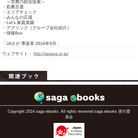
～営農の総合提案～
・彩農百選
・エリアチェック
・みんなの広場
・Let’s 家庭菜園
・アグリンク（グループ会社紹介）
・情報Box
「JAさが 季楽里 2016年9月」
ウェブサイト：
http://jasaga.or.jp/
運営：福博印刷
saga ebooksとは
運営会社
ご利用ガイド
よくある質問
Copyright 2014 saga ebooks. All rights reserved.saga ebooks 実行委
員会
サイトマップ
お問い合わせ