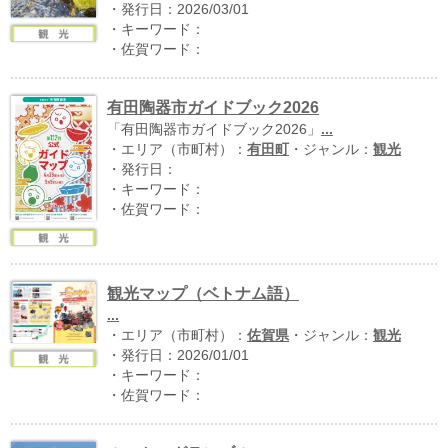
・発行日：2026/03/01
・キーワード：
・佐賀ワード：
有田陶器市ガイドブック2026
「有田陶器市ガイドブック2026」
...
・エリア（市町村）：
有田町
・ジャンル：
観光
・発行日：
・キーワード：
・佐賀ワード：
運営：福博印刷
saga ebooksとは
運営会社
観光マップ（ベトナム語）
...
ご利用ガイド
・エリア（市町村）：
佐賀県
・ジャンル：
観光
・発行日：2026/01/01
よくある質問
・キーワード：
・佐賀ワード：
サイトマップ
お問い合わせ