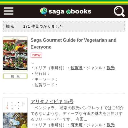
↓↓ ebooks特設ページ ↓↓
観光
171
件見つかりました
フリーワード
Saga Gourmet Guide for Vegetarian and
Everyone
ジャンル
...
・エリア（市町村）：
佐賀県
・ジャンル：
観光
・発行日：
エリア
・キーワード：
・佐賀ワード：
キーワード
アリタノヒビキ 15号
↓↓ ebooks専用本棚 ↓↓
「ベンジャラ」 通常の観光パンフレットではご紹介
できないような、ディープな有田の魅力をお届けす
るフリーペーパーです。 有田
...
佐賀ワード
・エリア（市町村）：
有田町
・ジャンル：
観光