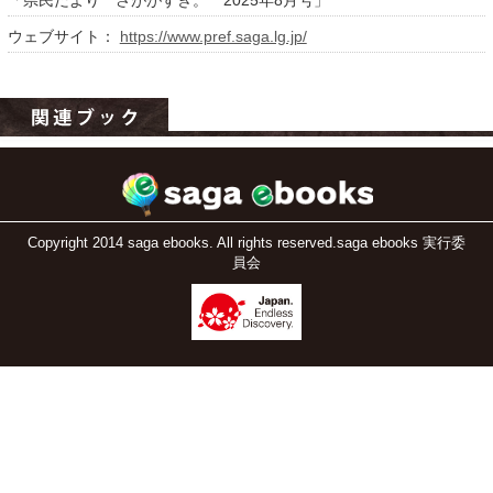
「県民だより さががすき。 2025年8月号」
ウェブサイト：
https://www.pref.saga.lg.jp/
運営：福博印刷
Copyright 2014 saga ebooks. All rights reserved.saga ebooks 実行委
員会
saga ebooksとは
運営会社
ご利用ガイド
よくある質問
サイトマップ
お問い合わせ