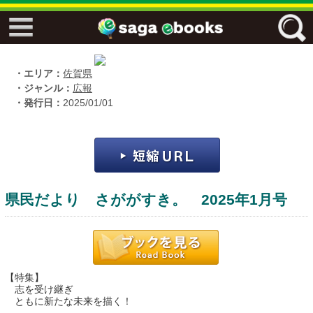
↓↓ ebooks特設ページ ↓↓
フリーワード
・エリア：
佐賀県
・ジャンル：
広報
・発行日：
2025/01/01
ジャンル
エリア
県民だより さががすき。 2025年1月号
キーワード
↓↓ ebooks専用本棚 ↓↓
【特集】
志を受け継ぎ
ともに新たな未来を描く！
佐賀ワード