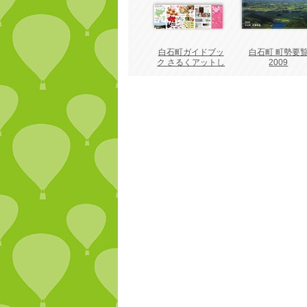
白石町ガイドブッ
白石町 町勢要
ク さるくアットし
2009
ろいし