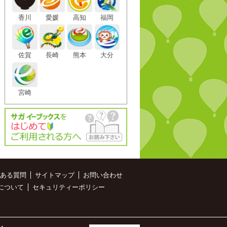
香川
愛媛
高知
福岡
佐賀
長崎
熊本
大分
宮崎
ある質問
サイトマップ
お問い合わせ
について
セキュリティーポリシー