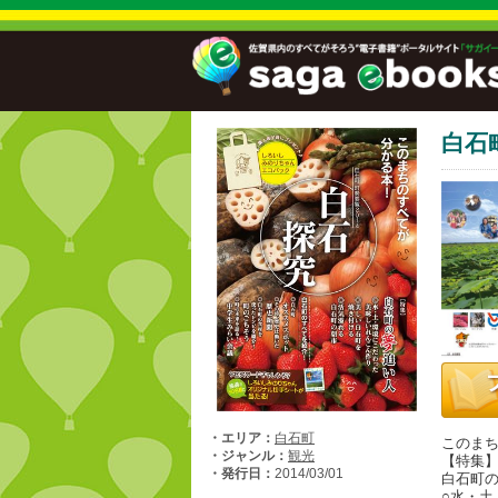
白石町
・エリア：
白石町
このま
・ジャンル：
観光
【特集
・発行日：
2014/03/01
白石町
○水・