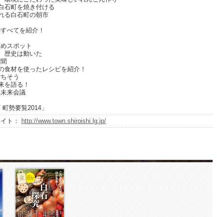
白石町を焼き付ける
れる白石町の朝市
のすべてを紹介！
めスポット
、歴史は動いた
聞
の食材を使ったレシピを紹介！
ちそう
来を語る！
未来会議
 町勢要覧2014」
サイト：
http://www.town.shiroishi.lg.jp/