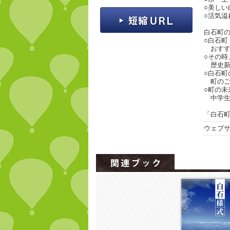
○美しい
○活気溢
白石町
○白石町
おすす
○その時
歴史新
○白石町
町のご
○町の未
中学生
「白石町
ウェブ