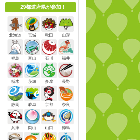
29都道府県が参加！
北海道
宮城
秋田
山形
福島
富山
石川
福井
栃木
茨城
多摩
長野
静岡
岐阜
京都
奈良
兵庫
岡山
山口
徳島