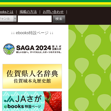
booksとは
｜
掲載の方法
｜
お問い合わせ
｜
ジャンル
↓↓ ebooks特設ページ ↓↓