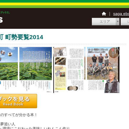
｜
saga e
エリア
 町勢要覧2014
ちのすべてが分かる本！
】
の夢追い人
土・環境にこだわった美味しいれんこん作り