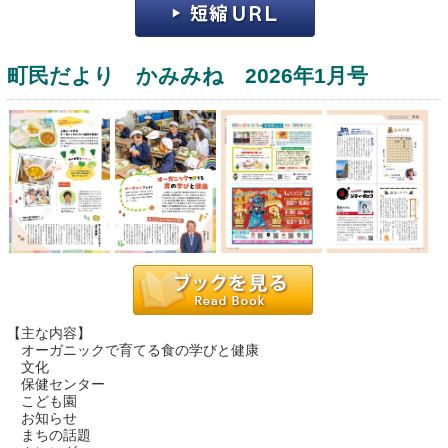
町民だより かみみね 2026年1月号
運営：福博印刷
saga ebooksとは
運営会社
ご利用ガイド
【主な内容】
オーガニックで育てる食の学びと健康
よくある質問
文化
保健センター
サイトマップ
こども園
お知らせ
お問い合わせ
まちの話題