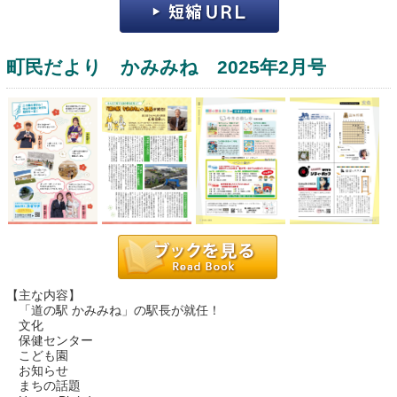
町民だより かみみね 2025年2月号
運営：福博印刷
saga ebooksとは
運営会社
ご利用ガイド
【主な内容】
「道の駅 かみみね」の駅長が就任！
よくある質問
文化
保健センター
サイトマップ
こども園
お知らせ
お問い合わせ
まちの話題