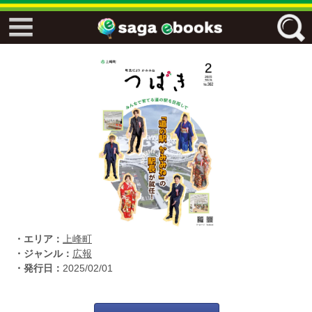
↓↓ ebooks特設ページ ↓↓
フリーワード
ジャンル
エリア
・エリア：
上峰町
キーワード
↓↓ ebooks専用本棚 ↓↓
・ジャンル：
広報
・発行日：
2025/02/01
佐賀ワード