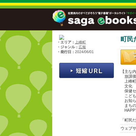
町民
・エリア：
上峰町
・ジャンル：
広報
・発行日：
2024/06/01
【主な
放課後
上峰町
文化
保健セ
こども
お知ら
まちの
HAPPY
「町民だ
ウェブ