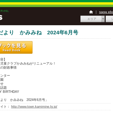
｜
saga e
エリア
だより かみみね 2024年6月号
内容】
児童クラブかみみねがリニューアル！
の財政事情
ンター
園
せ
話題
 BIRTHDAY
より かみみね 2024年6月号」
サイト：
http://www.town.kamimine.lg.jp/