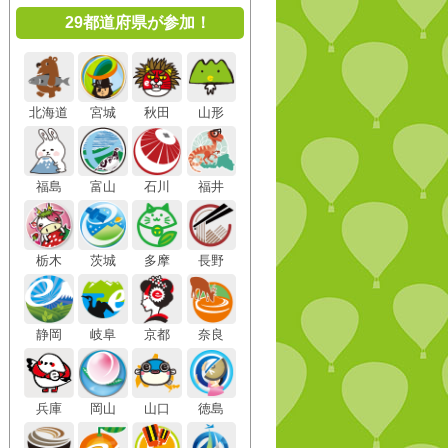
29都道府県が参加！
北海道
宮城
秋田
山形
福島
富山
石川
福井
栃木
茨城
多摩
長野
静岡
岐阜
京都
奈良
兵庫
岡山
山口
徳島