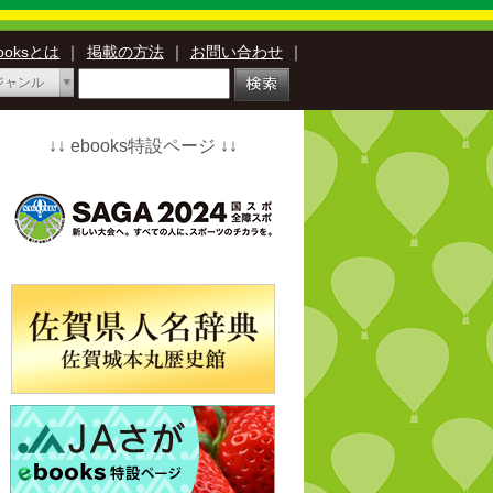
booksとは
｜
掲載の方法
｜
お問い合わせ
｜
ジャンル
↓↓ ebooks特設ページ ↓↓