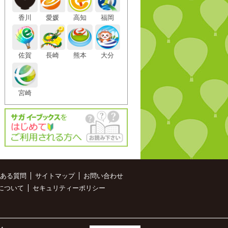
香川
愛媛
高知
福岡
佐賀
長崎
熊本
大分
宮崎
ある質問
サイトマップ
お問い合わせ
について
セキュリティーポリシー