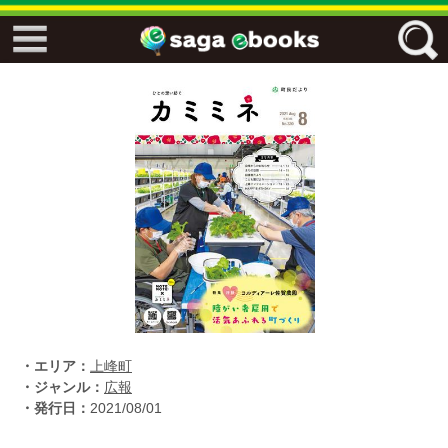
↓↓ ebooks特設ページ ↓↓
フリーワード
ジャンル
エリア
キーワード
↓↓ ebooks専用本棚 ↓↓
・エリア：
上峰町
・ジャンル：
広報
・発行日：
2021/08/01
佐賀ワード