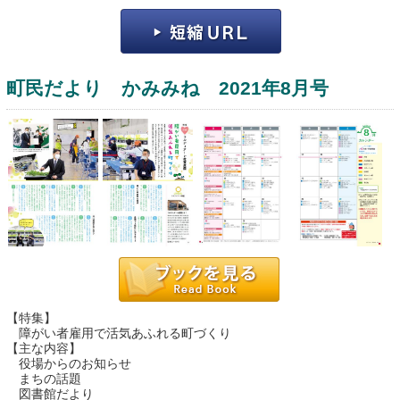
町民だより かみみね 2021年8月号
運営：福博印刷
saga ebooksとは
運営会社
ご利用ガイド
【特集】
よくある質問
障がい者雇用で活気あふれる町づくり
【主な内容】
サイトマップ
役場からのお知らせ
まちの話題
お問い合わせ
図書館だより