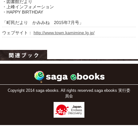
・図書館だより
・上峰インフォメーション
・HAPPY BIRTHDAY
「町民だより かみみね 2015年7月号」
ウェブサイト：
http://www.town.kamimine.lg.jp/
運営：福博印刷
saga ebooksとは
運営会社
Copyright 2014 saga ebooks. All rights reserved.saga ebooks 実行委
員会
ご利用ガイド
よくある質問
サイトマップ
お問い合わせ