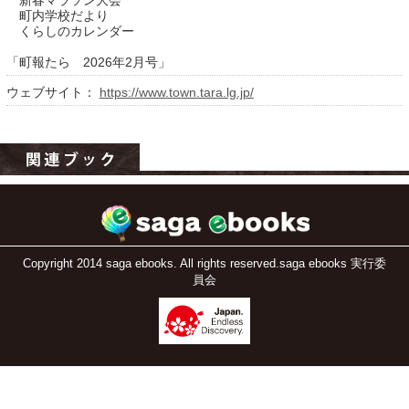
新春マラソン大会
町内学校だより
くらしのカレンダー
「町報たら 2026年2月号」
ウェブサイト：
https://www.town.tara.lg.jp/
運営：福博印刷
saga ebooksとは
運営会社
Copyright 2014 saga ebooks. All rights reserved.saga ebooks 実行委
員会
ご利用ガイド
よくある質問
サイトマップ
お問い合わせ