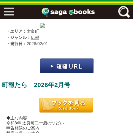
↓↓ ebooks特設ページ ↓↓
フリーワード
・エリア：
太良町
・ジャンル：
広報
・発行日：
2026/02/01
ジャンル
エリア
町報たら 2026年2月号
キーワード
↓↓ ebooks専用本棚 ↓↓
◆主な内容
令和8年 太良町二十歳のつどい
申告相談のご案内
佐賀ワード