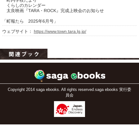
町内学校だより
くらしのカレンダー
太良映画『TARA・ROCK』完成上映会のお知らせ
「町報たら 2025年6月号」
ウェブサイト：
https://www.town.tara.lg.jp/
運営：福博印刷
saga ebooksとは
運営会社
Copyright 2014 saga ebooks. All rights reserved.saga ebooks 実行委
員会
ご利用ガイド
よくある質問
サイトマップ
お問い合わせ