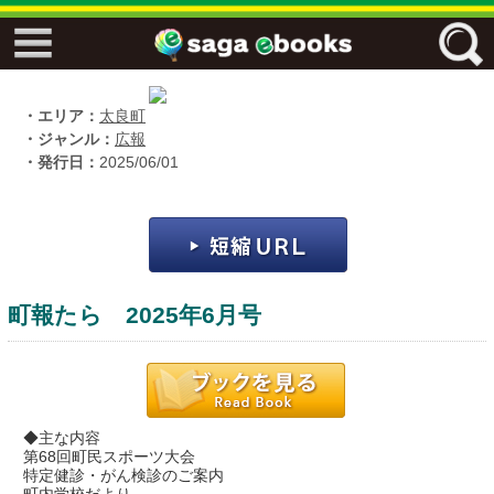
↓↓ ebooks特設ページ ↓↓
フリーワード
・エリア：
太良町
・ジャンル：
広報
・発行日：
2025/06/01
ジャンル
エリア
町報たら 2025年6月号
キーワード
↓↓ ebooks専用本棚 ↓↓
◆主な内容
第68回町民スポーツ大会
特定健診・がん検診のご案内
佐賀ワード