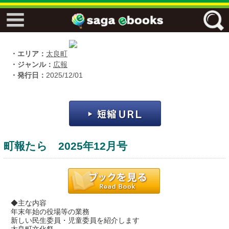
↓↓ ebooks特設ページ ↓↓
フリーワード
・エリア：
太良町
・ジャンル：
広報
・発行日：
2025/12/01
ジャンル
エリア
町報たら 2025年12月号
キーワード
↓↓ ebooks専用本棚 ↓↓
◆主な内容
年末年始の役場等の業務
新しい民生委員・児童委員を紹介します
佐賀ワード