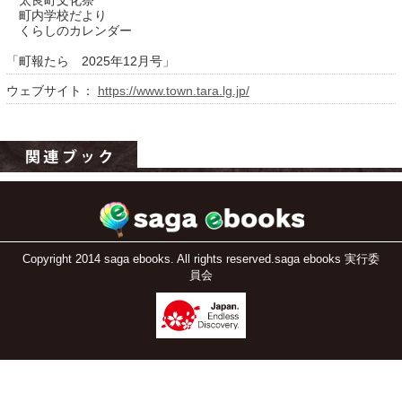
太良町文化祭
町内学校だより
くらしのカレンダー
「町報たら 2025年12月号」
ウェブサイト：
https://www.town.tara.lg.jp/
運営：福博印刷
saga ebooksとは
運営会社
Copyright 2014 saga ebooks. All rights reserved.saga ebooks 実行委
員会
ご利用ガイド
よくある質問
サイトマップ
お問い合わせ