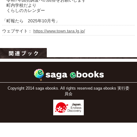
令和7年国勢調査への回答をお願いします
町内学校だより
くらしのカレンダー
「町報たら 2025年10月号」
ウェブサイト：
https://www.town.tara.lg.jp/
運営：福博印刷
saga ebooksとは
運営会社
Copyright 2014 saga ebooks. All rights reserved.saga ebooks 実行委
員会
ご利用ガイド
よくある質問
サイトマップ
お問い合わせ