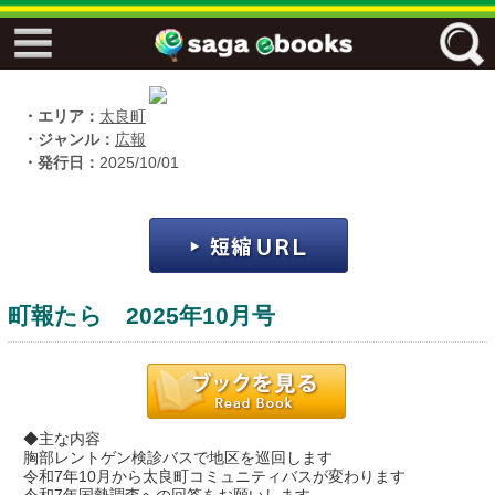
↓↓ ebooks特設ページ ↓↓
フリーワード
・エリア：
太良町
・ジャンル：
広報
・発行日：
2025/10/01
ジャンル
エリア
町報たら 2025年10月号
キーワード
↓↓ ebooks専用本棚 ↓↓
◆主な内容
胸部レントゲン検診バスで地区を巡回します
令和7年10月から太良町コミュニティバスが変わります
佐賀ワード