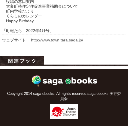
役場の窓口案内
太良町移住定住促進事業補助金について
町内学校だより
くらしのカレンダー
Happy Birthday
「町報たら 2022年4月号」
ウェブサイト：
http://www.town.tara.saga.jp/
運営：福博印刷
saga ebooksとは
運営会社
ご利用ガイド
Copyright 2014 saga ebooks. All rights reserved.saga ebooks 実行委
員会
よくある質問
サイトマップ
お問い合わせ