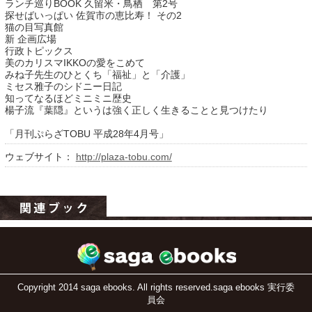
ランチ巡りBOOK 久留米・鳥栖 第2号
探せばいっぱい 佐賀市の恵比寿！ その2
猫の目写真館
新 企画広場
行政トピックス
美のカリスマIKKOの愛をこめて
みね子先生のひとくち「福祉」と「介護」
ミセス雅子のシドニー日記
知ってなるほどミニミニ歴史
楊子流『葉隠』というは強く正しく生きることと見つけたり
「月刊ぷらざTOBU 平成28年4月号」
運営：福博印刷
ウェブサイト：
http://plaza-tobu.com/
saga ebooksとは
運営会社
ご利用ガイド
よくある質問
サイトマップ
Copyright 2014 saga ebooks. All rights reserved.saga ebooks 実行委
員会
お問い合わせ