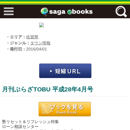
↓↓ ebooks特設ページ ↓↓
フリーワード
・エリア：
佐賀県
・ジャンル：
タウン情報
・発行日：
2016/04/01
ジャンル
エリア
月刊ぷらざTOBU 平成28年4月号
キーワード
↓↓ ebooks専用本棚 ↓↓
塾リセット＆リフレッシュ特集
佐賀ワード
ローン相談センター