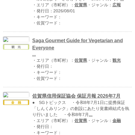
・エリア（市町村）：
佐賀県
・ジャンル：
広報
・発行日：2026/08/01
・キーワード：
・佐賀ワード：
Saga Gourmet Guide for Vegetarian and
Everyone
...
・エリア（市町村）：
佐賀県
・ジャンル：
観光
運営：福博印刷
・発行日：
・キーワード：
saga ebooksとは
・佐賀ワード：
運営会社
佐賀県信用保証協会 保証月報 2026年7月
ご利用ガイド
● SGトピックス ・令和8年7月1日に提携保証
よくある質問
「しんくみリンク」の創設にあたり覚書締結式を執
り行いました ・令和8年7月
...
サイトマップ
・エリア（市町村）：
佐賀県
・ジャンル：
金融
・発行日：
お問い合わせ
・キーワード：