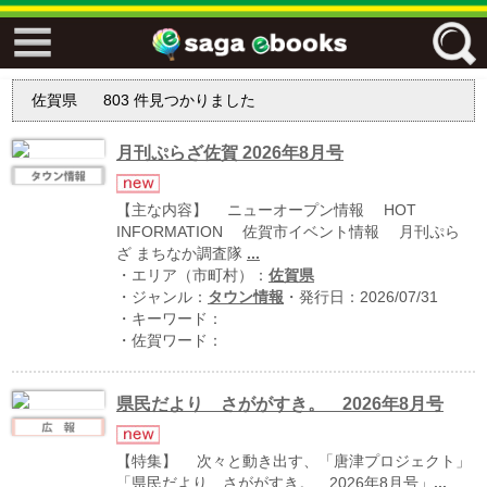
↓↓ ebooks特設ページ ↓↓
佐賀県
803
件見つかりました
フリーワード
月刊ぷらざ佐賀 2026年8月号
ジャンル
【主な内容】 ニューオープン情報 HOT
INFORMATION 佐賀市イベント情報 月刊ぷら
ざ まちなか調査隊
...
・エリア（市町村）：
佐賀県
エリア
・ジャンル：
タウン情報
・発行日：2026/07/31
・キーワード：
・佐賀ワード：
キーワード
↓↓ ebooks専用本棚 ↓↓
県民だより さががすき。 2026年8月号
【特集】 次々と動き出す、「唐津プロジェクト」
佐賀ワード
「県民だより さががすき。 2026年8月号」
...