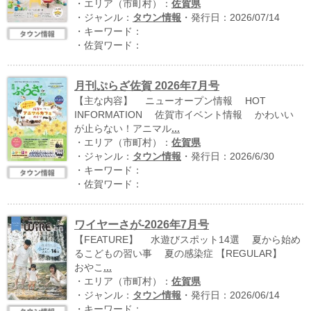
・エリア（市町村）：
佐賀県
・ジャンル：
タウン情報
・発行日：2026/07/14
・キーワード：
・佐賀ワード：
月刊ぷらざ佐賀 2026年7月号
【主な内容】 ニューオープン情報 HOT
INFORMATION 佐賀市イベント情報 かわいい
が止らない！アニマル
...
・エリア（市町村）：
佐賀県
運営：福博印刷
・ジャンル：
タウン情報
・発行日：2026/6/30
・キーワード：
saga ebooksとは
・佐賀ワード：
運営会社
ワイヤーさが-2026年7月号
ご利用ガイド
【FEATURE】 水遊びスポット14選 夏から始め
よくある質問
るこどもの習い事 夏の感染症 【REGULAR】
おやこ
...
サイトマップ
・エリア（市町村）：
佐賀県
・ジャンル：
タウン情報
・発行日：2026/06/14
お問い合わせ
・キーワード：