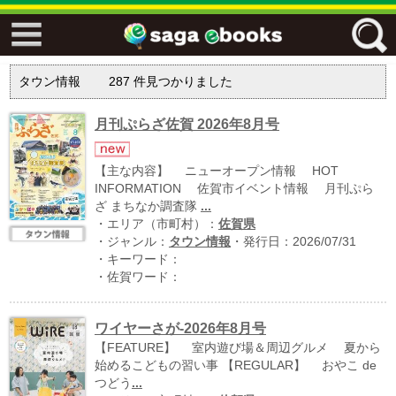
↓↓ ebooks特設ページ ↓↓
タウン情報
287
件見つかりました
フリーワード
月刊ぷらざ佐賀 2026年8月号
ジャンル
【主な内容】 ニューオープン情報 HOT
INFORMATION 佐賀市イベント情報 月刊ぷら
ざ まちなか調査隊
...
・エリア（市町村）：
佐賀県
エリア
・ジャンル：
タウン情報
・発行日：2026/07/31
・キーワード：
・佐賀ワード：
キーワード
↓↓ ebooks専用本棚 ↓↓
ワイヤーさが-2026年8月号
【FEATURE】 室内遊び場＆周辺グルメ 夏から
始めるこどもの習い事 【REGULAR】 おやこ de
つどう
...
佐賀ワード