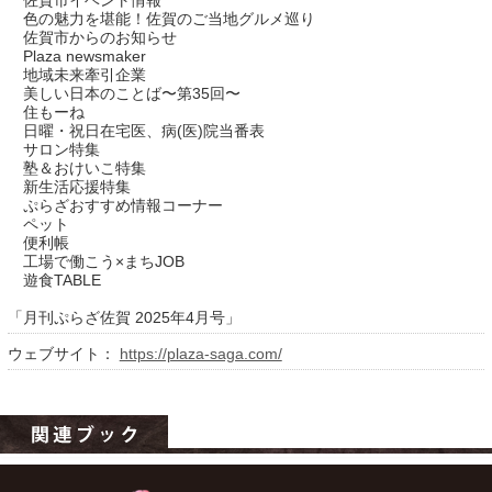
佐賀市イベント情報
色の魅力を堪能！佐賀のご当地グルメ巡り
佐賀市からのお知らせ
Plaza newsmaker
地域未来牽引企業
美しい日本のことば〜第35回〜
住もーね
日曜・祝日在宅医、病(医)院当番表
サロン特集
塾＆おけいこ特集
新生活応援特集
ぷらざおすすめ情報コーナー
ペット
運営：福博印刷
便利帳
工場で働こう×まちJOB
saga ebooksとは
遊食TABLE
運営会社
「月刊ぷらざ佐賀 2025年4月号」
ウェブサイト：
https://plaza-saga.com/
ご利用ガイド
よくある質問
サイトマップ
お問い合わせ