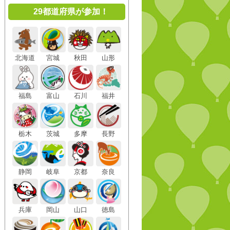
29都道府県が参加！
北海道
宮城
秋田
山形
福島
富山
石川
福井
栃木
茨城
多摩
長野
静岡
岐阜
京都
奈良
兵庫
岡山
山口
徳島