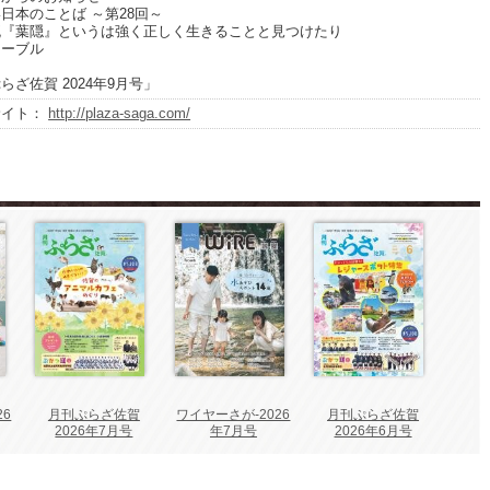
本のことば ～第28回～
『葉隠』というは強く正しく生きることと見つけたり
ーブル
らざ佐賀 2024年9月号」
サイト：
http://plaza-saga.com/
26
月刊ぷらざ佐賀
ワイヤーさが-2026
月刊ぷらざ佐賀
2026年7月号
年7月号
2026年6月号