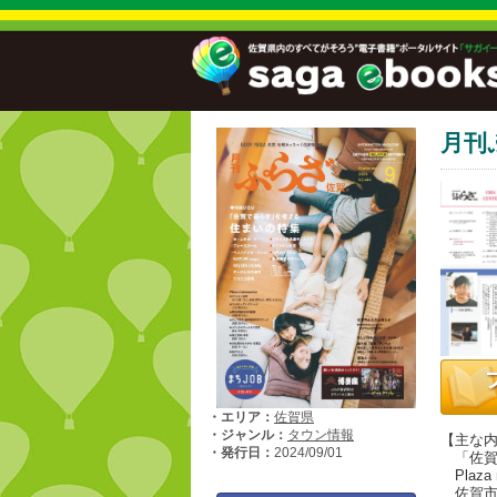
月刊
・エリア：
佐賀県
・ジャンル：
タウン情報
【主な
・発行日：
2024/09/01
「佐賀
Plaza 
佐賀市