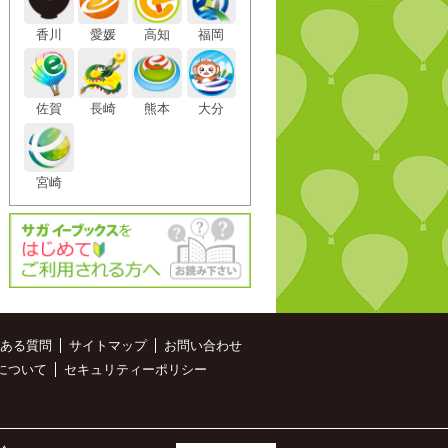
香川
愛媛
高知
福岡
佐賀
長崎
熊本
大分
宮崎
ある質問
サイトマップ
お問い合わせ
について
セキュリティーポリシー