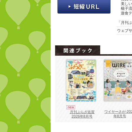
美しい日
楊子流
遊食テ
「月刊ぷ
ウェブ
ワイヤーさが-20
月刊ぷらざ佐賀
年8月号
2026年8月号