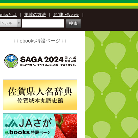
booksとは
｜
掲載の方法
｜
お問い合わせ
｜
ジャンル
↓↓ ebooks特設ページ ↓↓