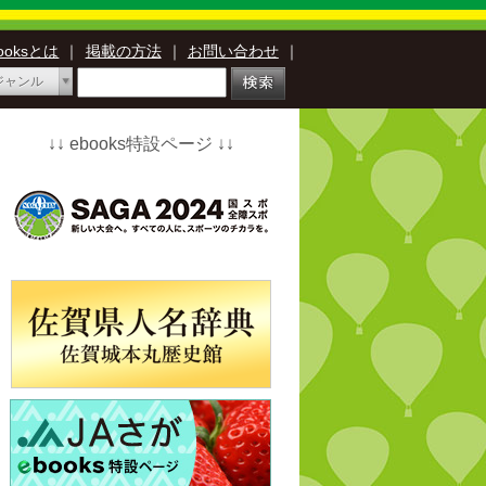
booksとは
｜
掲載の方法
｜
お問い合わせ
｜
ジャンル
↓↓ ebooks特設ページ ↓↓