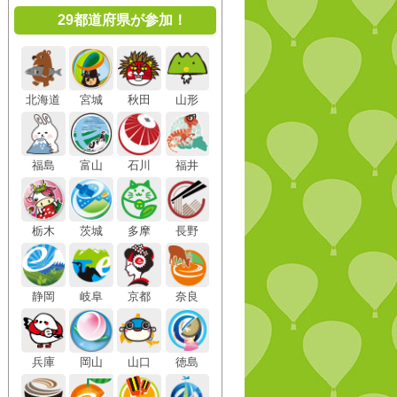
29都道府県が参加！
北海道
宮城
秋田
山形
福島
富山
石川
福井
栃木
茨城
多摩
長野
静岡
岐阜
京都
奈良
兵庫
岡山
山口
徳島