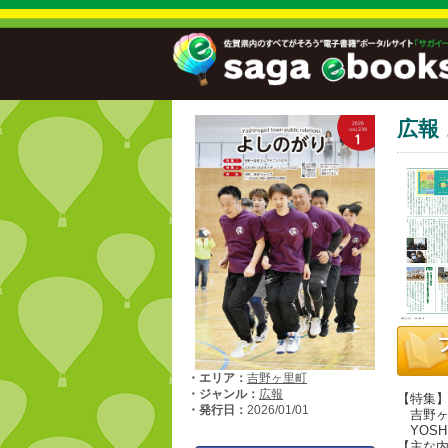
広報
・エリア：
吉野ヶ里町
・ジャンル：
広報
【特集
・発行日：
2026/01/01
吉野ヶ里
YOSH
【主な