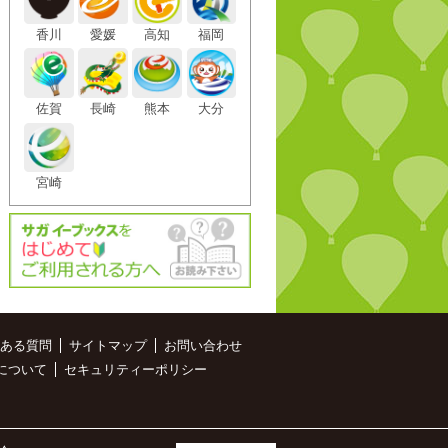
香川
愛媛
高知
福岡
佐賀
長崎
熊本
大分
宮崎
ある質問
サイトマップ
お問い合わせ
について
セキュリティーポリシー