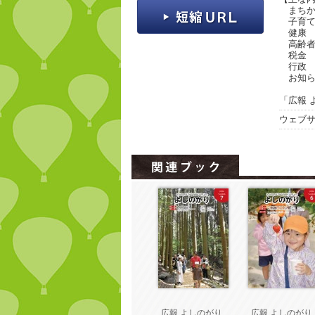
まちかど 
子育
健康
高齢
税金
行政
お知ら
「広報 
ウェブ
広報 よしのがり
広報 よしのが