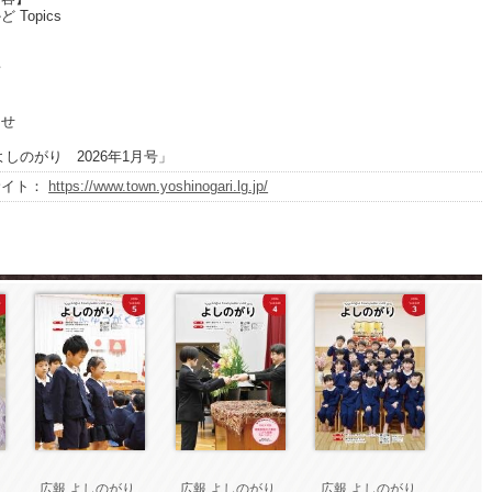
Topics
て
者
せ
よしのがり 2026年1月号」
サイト：
https://www.town.yoshinogari.lg.jp/
り
広報 よしのがり
広報 よしのがり
広報 よしのがり