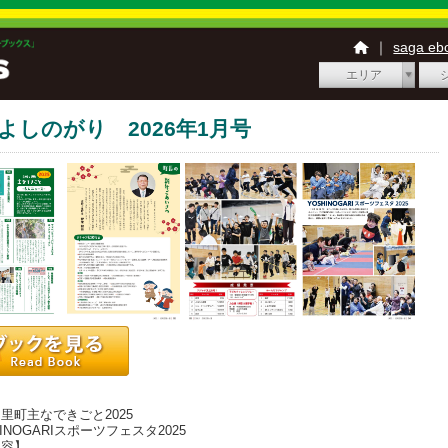
｜
saga e
エリア
 よしのがり 2026年1月号
】
町主なできごと2025
INOGARIスポーツフェスタ2025
内容】