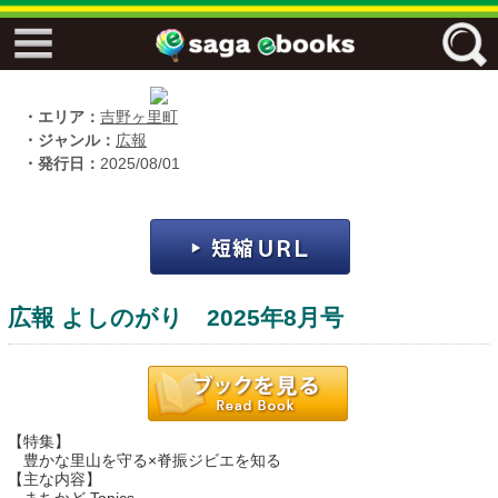
↓↓ ebooks特設ページ ↓↓
フリーワード
・エリア：
吉野ヶ里町
・ジャンル：
広報
・発行日：
2025/08/01
ジャンル
エリア
広報 よしのがり 2025年8月号
キーワード
↓↓ ebooks専用本棚 ↓↓
【特集】
豊かな里山を守る×脊振ジビエを知る
【主な内容】
佐賀ワード