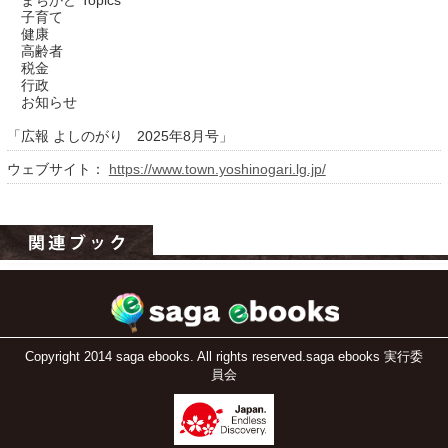
まちかど Topics
子育て
健康
高齢者
税金
行政
お知らせ
「広報 よしのがり 2025年8月号」
ウェブサイト：
https://www.town.yoshinogari.lg.jp/
運営：福博印刷
saga ebooksとは
運営会社
ご利用ガイド
Copyright 2014 saga ebooks. All rights reserved.saga ebooks 実行委
よくある質問
員会
サイトマップ
お問い合わせ