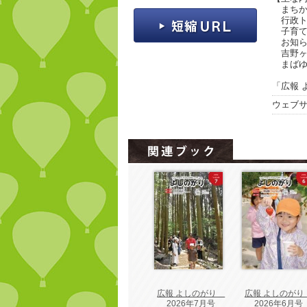
まちかど
行政ト
子育
お知ら
吉野ヶ
まばゆ
「広報 
ウェブ
広報 よしのがり
広報 よしのが
2026年7月号
2026年6月号