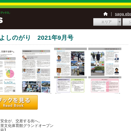
｜
saga e
エリア
 よしのがり 2021年9月号
】
安全が、交差する街へ。
里文化体育館グランドオープン
内容】