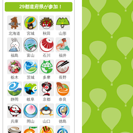
29都道府県が参加！
北海道
宮城
秋田
山形
福島
富山
石川
福井
栃木
茨城
多摩
長野
静岡
岐阜
京都
奈良
兵庫
岡山
山口
徳島