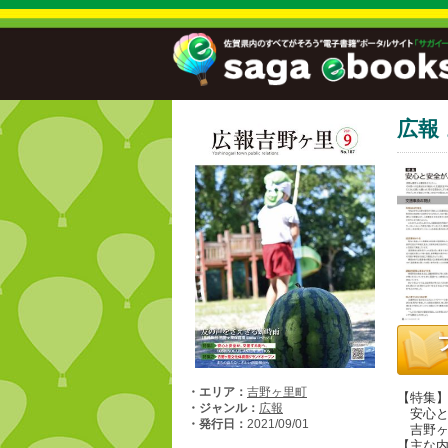
広報
・エリア：
吉野ヶ里町
【特集
・ジャンル：
広報
安心と
・発行日：
2021/09/01
吉野ヶ
【主な