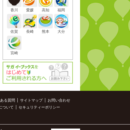
香川
愛媛
高知
福岡
佐賀
長崎
熊本
大分
宮崎
ある質問
サイトマップ
お問い合わせ
について
セキュリティーポリシー