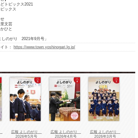
トピックス2021
ピックス
て
せ
里文芸
かひと
よしのがり 2021年9月号」
サイト：
https://www.town.yoshinogari.lg.jp/
り
広報 よしのがり
広報 よしのがり
広報 よしのがり
2026年5月号
2026年4月号
2026年3月号