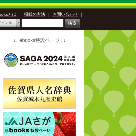
booksとは
｜
掲載の方法
｜
お問い合わせ
｜
ジャンル
↓↓ ebooks特設ページ ↓↓