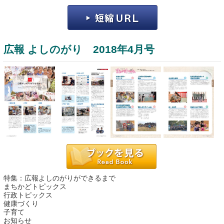
広報 よしのがり 2018年4月号
運営：福博印刷
saga ebooksとは
運営会社
ご利用ガイド
特集：広報よしのがりができるまで
よくある質問
まちかどトピックス
行政トピックス
サイトマップ
健康づくり
子育て
お問い合わせ
お知らせ