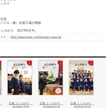
ピックス
せ
窓
里文芸
ンパイル（株）佐賀工場が閉鎖
よしのがり 2017年5月号」
サイト：
http://www.town.yoshinogari.saga.jp/
り
広報 よしのがり
広報 よしのがり
広報 よしのがり
2026年5月号
2026年4月号
2026年3月号