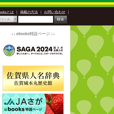
booksとは
｜
掲載の方法
｜
お問い合わせ
｜
ジャンル
↓↓ ebooks特設ページ ↓↓