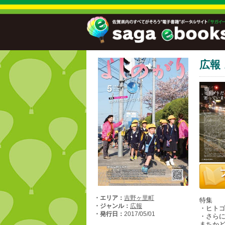
広報
・エリア：
吉野ヶ里町
特集
・ジャンル：
広報
・ヒト
・発行日：
2017/05/01
・さら
まちか