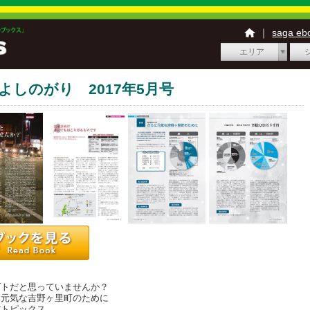
｜
saga e
エリア
 よしのがり 2017年5月号
ゴトだと思っていませんか？
に元気な吉野ヶ里町のために
どトピックス