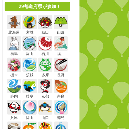
29都道府県が参加！
北海道
宮城
秋田
山形
福島
富山
石川
福井
栃木
茨城
多摩
長野
静岡
岐阜
京都
奈良
兵庫
岡山
山口
徳島