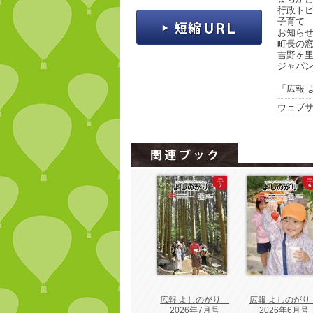
行政ト
子育て
お知ら
町長の
吉野ヶ
ジャパ
「広報 
ウェブ
広報 よしのがり
広報 よしのが
2026年7月号
2026年6月号