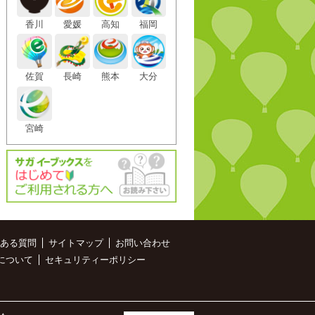
香川
愛媛
高知
福岡
佐賀
長崎
熊本
大分
宮崎
ある質問
サイトマップ
お問い合わせ
について
セキュリティーポリシー