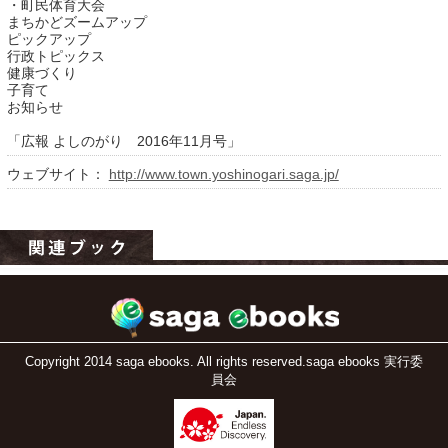
・町民体育大会
まちかどズームアップ
ピックアップ
行政トピックス
健康づくり
子育て
お知らせ
「広報 よしのがり 2016年11月号」
ウェブサイト：
http://www.town.yoshinogari.saga.jp/
運営：福博印刷
saga ebooksとは
運営会社
ご利用ガイド
よくある質問
Copyright 2014 saga ebooks. All rights reserved.saga ebooks 実行委
員会
サイトマップ
お問い合わせ