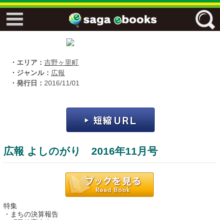
↓↓ ebooks特設ページ ↓↓
フリーワード
・エリア：
吉野ヶ里町
・ジャンル：
広報
・発行日：
2016/11/01
ジャンル
エリア
広報 よしのがり 2016年11月号
キーワード
↓↓ ebooks専用本棚 ↓↓
特集
佐賀ワード
・まちの決算報告