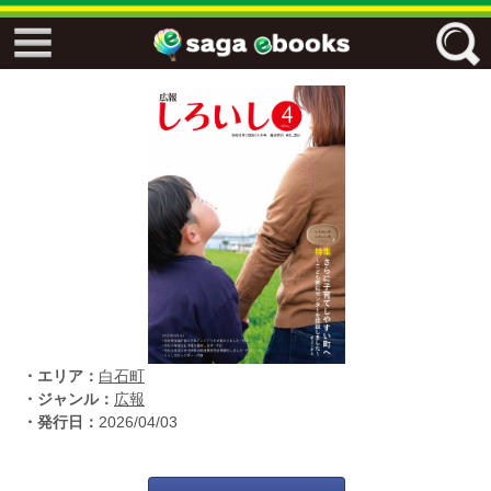
↓↓ ebooks特設ページ ↓↓
フリーワード
ジャンル
エリア
・エリア：
白石町
キーワード
↓↓ ebooks専用本棚 ↓↓
・ジャンル：
広報
・発行日：
2026/04/03
佐賀ワード