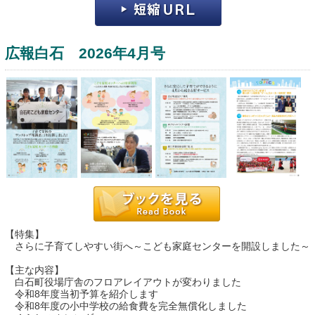
広報白石 2026年4月号
運営：福博印刷
saga ebooksとは
運営会社
ご利用ガイド
【特集】
さらに子育てしやすい街へ～こども家庭センターを開設しました～
よくある質問
【主な内容】
サイトマップ
白石町役場庁舎のフロアレイアウトが変わりました
令和8年度当初予算を紹介します
お問い合わせ
令和8年度の小中学校の給食費を完全無償化しました