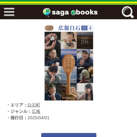
↓↓ ebooks特設ページ ↓↓
フリーワード
ジャンル
エリア
・エリア：
白石町
キーワード
↓↓ ebooks専用本棚 ↓↓
・ジャンル：
広報
・発行日：
2025/04/01
佐賀ワード