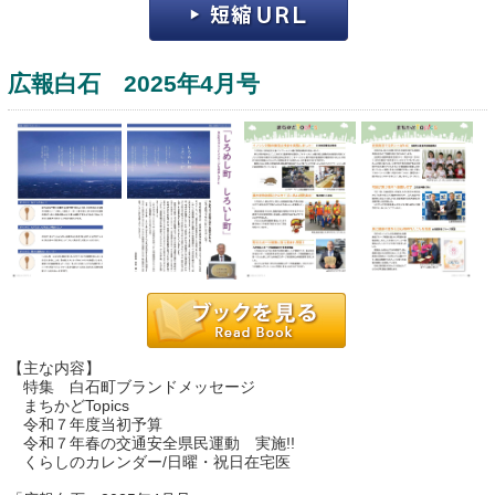
広報白石 2025年4月号
運営：福博印刷
saga ebooksとは
運営会社
ご利用ガイド
【主な内容】
特集 白石町ブランドメッセージ
よくある質問
まちかどTopics
令和７年度当初予算
サイトマップ
令和７年春の交通安全県民運動 実施!!
くらしのカレンダー/日曜・祝日在宅医
お問い合わせ