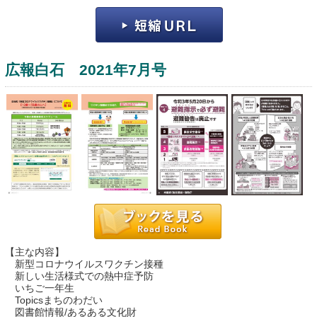
広報白石 2021年7月号
運営：福博印刷
saga ebooksとは
運営会社
ご利用ガイド
【主な内容】
よくある質問
新型コロナウイルスワクチン接種
新しい生活様式での熱中症予防
サイトマップ
いちご一年生
Topicsまちのわだい
お問い合わせ
図書館情報/あるある文化財