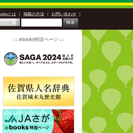
booksとは
｜
掲載の方法
｜
お問い合わせ
｜
ジャンル
↓↓ ebooks特設ページ ↓↓