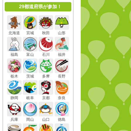
29都道府県が参加！
北海道
宮城
秋田
山形
福島
富山
石川
福井
栃木
茨城
多摩
長野
静岡
岐阜
京都
奈良
兵庫
岡山
山口
徳島