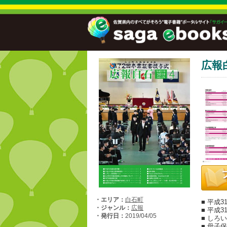
広報
・エリア：
白石町
■ 平成
・ジャンル：
広報
■ 平成
・発行日：
2019/04/05
■ しろ
■ 母子