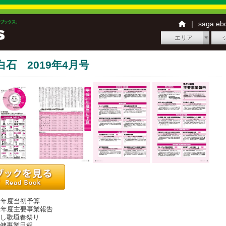
｜
saga e
エリア
白石 2019年4月号
31年度当初予算
31年度主要事業報告
いし歌垣春祭り
保健事業日程