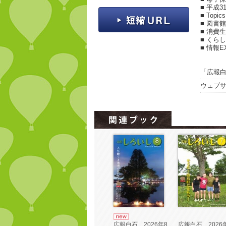
■ 平成
■ Top
■ 図書
■ 消費
■ くら
■ 情報E
「広報白
ウェブ
広報白石 2026
広報白石 2026年8