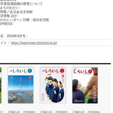
31年度役場組織の変更について
icsまちのわだい
館情報／あるある文化財
生活情報 ほか
しのカレンダー／日曜・祝日在宅医
XPRESS
石 2019年4月号」
サイト：
https://www.town.shiroishi.lg.jp/
年7
広報白石 2026年6
広報白石 2026年5
広報白石 2026年4