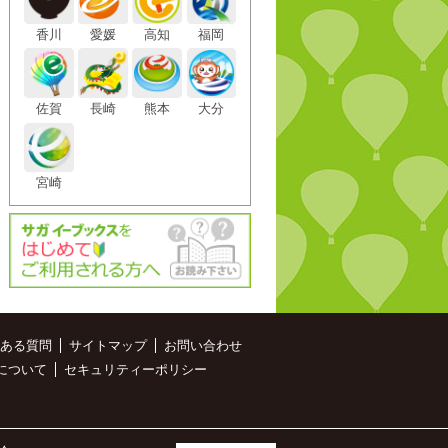
香川
愛媛
高知
福岡
佐賀
長崎
熊本
大分
宮崎
ある質問
サイトマップ
お問い合わせ
について
セキュリティーポリシー