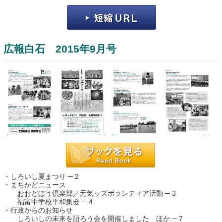
広報白石 2015年9月号
運営：福博印刷
saga ebooksとは
運営会社
ご利用ガイド
・しろいし夏まつり ─ 2
よくある質問
・まちかどニュース
おおどぼう倶楽部／元気ッズボランティア活動 ─ 3
サイトマップ
福富中学校平和集会 ─ 4
・行政からのお知らせ
お問い合わせ
しろいしの未来を語ろう会を開催しました ほか ─ 7