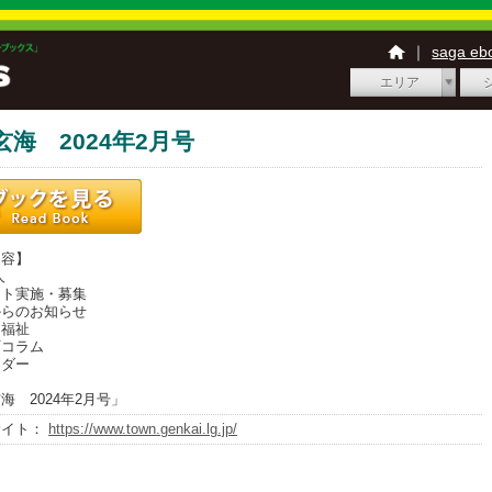
｜
saga e
エリア
玄海 2024年2月号
内容】
人
ト実施・募集
らのお知らせ
福祉
コラム
ダー
海 2024年2月号」
サイト：
https://www.town.genkai.lg.jp/