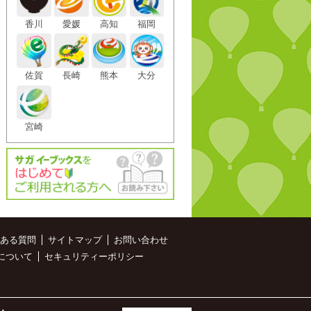
香川
愛媛
高知
福岡
佐賀
長崎
熊本
大分
宮崎
ある質問
サイトマップ
お問い合わせ
について
セキュリティーポリシー