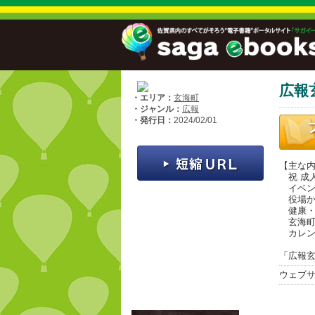
広報
・エリア：
玄海町
・ジャンル：
広報
・発行日：
2024/02/01
【主な
祝 成
イベン
役場か
健康・
玄海町
カレン
「広報玄
ウェブ