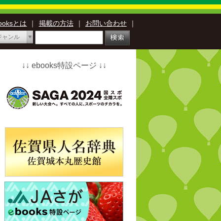
booksとは
｜
掲載の方法
｜
お問い合わせ
｜
ジャンル
↓↓ ebooks特設ページ ↓↓