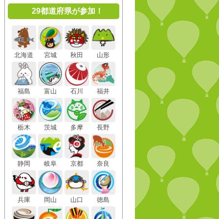
29都道府県が参加！
北海道
宮城
秋田
山形
福島
富山
石川
福井
栃木
茨城
多摩
長野
静岡
岐阜
京都
奈良
兵庫
岡山
山口
徳島