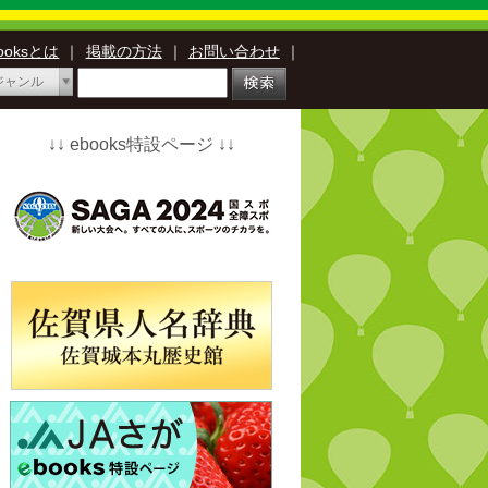
booksとは
｜
掲載の方法
｜
お問い合わせ
｜
ジャンル
↓↓ ebooks特設ページ ↓↓