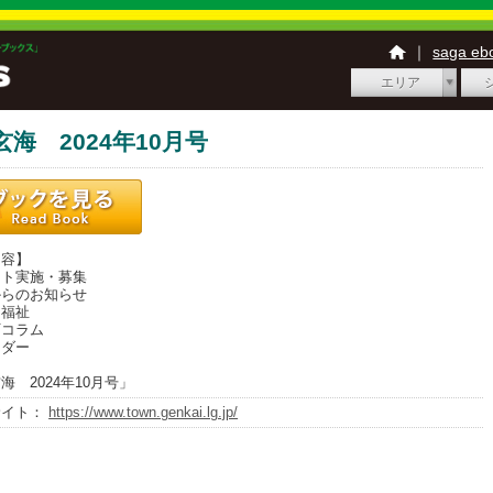
｜
saga e
エリア
玄海 2024年10月号
内容】
ト実施・募集
らのお知らせ
福祉
コラム
ダー
海 2024年10月号」
サイト：
https://www.town.genkai.lg.jp/