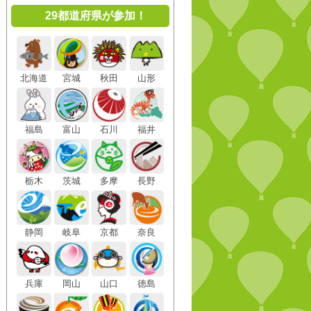
29都道府県が参加！
北海道
宮城
秋田
山形
福島
富山
石川
福井
栃木
茨城
多摩
長野
静岡
岐阜
京都
奈良
兵庫
岡山
山口
徳島