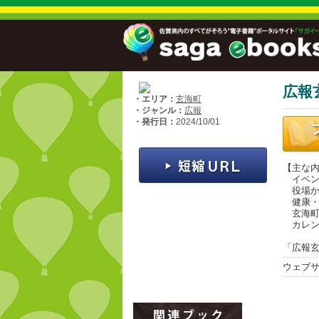
広報
・エリア：
玄海町
・ジャンル：
広報
・発行日：
2024/10/01
【主な
イベン
役場か
健康・
玄海町
カレン
「広報玄
ウェブ