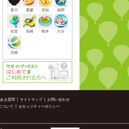
香川
愛媛
高知
福岡
佐賀
長崎
熊本
大分
宮崎
ある質問
サイトマップ
お問い合わせ
について
セキュリティーポリシー