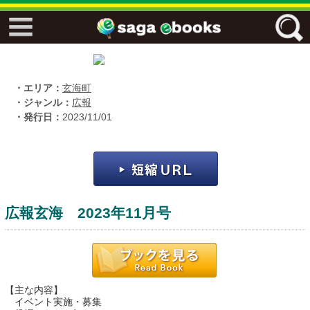
↓↓ ebooks特設ページ ↓↓
フリーワード
・エリア：
玄海町
・ジャンル：
広報
・発行日：
2023/11/01
ジャンル
エリア
広報玄海 2023年11月号
キーワード
↓↓ ebooks専用本棚 ↓↓
【主な内容】
佐賀ワード
イベント実施・募集