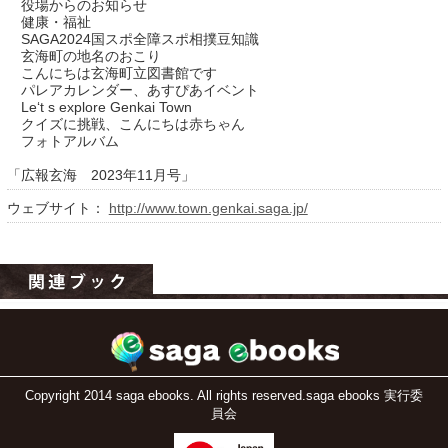
役場からのお知らせ
健康・福祉
SAGA2024国スポ全障スポ相撲豆知識
玄海町の地名のおこり
こんにちは玄海町立図書館です
パレアカレンダー、あすぴあイベント
Le‘t s explore Genkai Town
クイズに挑戦、こんにちは赤ちゃん
フォトアルバム
「広報玄海 2023年11月号」
ウェブサイト：
http://www.town.genkai.saga.jp/
運営：福博印刷
saga ebooksとは
運営会社
ご利用ガイド
よくある質問
Copyright 2014 saga ebooks. All rights reserved.saga ebooks 実行委
サイトマップ
員会
お問い合わせ