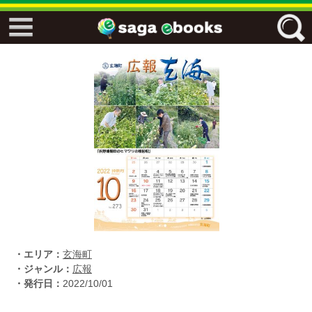
↓↓ ebooks特設ページ ↓↓
フリーワード
ジャンル
エリア
キーワード
↓↓ ebooks専用本棚 ↓↓
・エリア：
玄海町
・ジャンル：
広報
・発行日：
2022/10/01
佐賀ワード