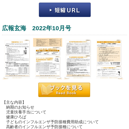
広報玄海 2022年10月号
運営：福博印刷
saga ebooksとは
運営会社
ご利用ガイド
【主な内容】
よくある質問
納期のお知らせ
児童扶養手当について
サイトマップ
健康ひろば
子どものインフルエンザ予防接種費用助成について
お問い合わせ
高齢者のインフルエンザ予防接種について